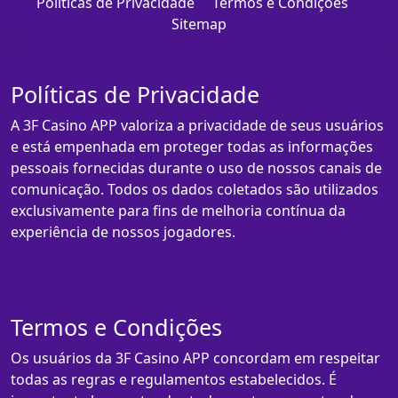
Políticas de Privacidade
Termos e Condições
Sitemap
Políticas de Privacidade
A 3F Casino APP valoriza a privacidade de seus usuários
e está empenhada em proteger todas as informações
pessoais fornecidas durante o uso de nossos canais de
comunicação. Todos os dados coletados são utilizados
exclusivamente para fins de melhoria contínua da
experiência de nossos jogadores.
Termos e Condições
Os usuários da 3F Casino APP concordam em respeitar
todas as regras e regulamentos estabelecidos. É