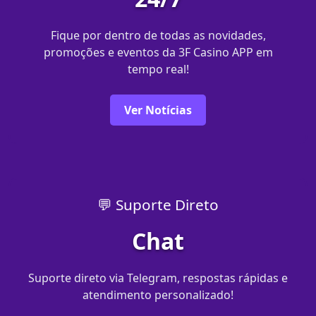
Fique por dentro de todas as novidades,
promoções e eventos da 3F Casino APP em
tempo real!
Ver Notícias
💬 Suporte Direto
Chat
Suporte direto via Telegram, respostas rápidas e
atendimento personalizado!