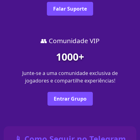
Falar Suporte
👥 Comunidade VIP
1000+
Junte-se a uma comunidade exclusiva de
jogadores e compartilhe experiências!
Entrar Grupo
📱 Como Seguir no Telegram