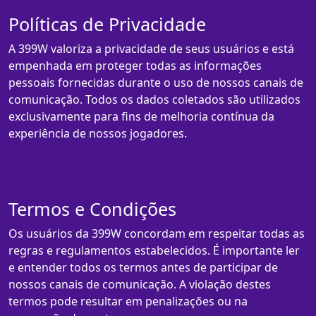
Políticas de Privacidade
A 399W valoriza a privacidade de seus usuários e está
empenhada em proteger todas as informações
pessoais fornecidas durante o uso de nossos canais de
comunicação. Todos os dados coletados são utilizados
exclusivamente para fins de melhoria contínua da
experiência de nossos jogadores.
Termos e Condições
Os usuários da 399W concordam em respeitar todas as
regras e regulamentos estabelecidos. É importante ler
e entender todos os termos antes de participar de
nossos canais de comunicação. A violação destes
termos pode resultar em penalizações ou na