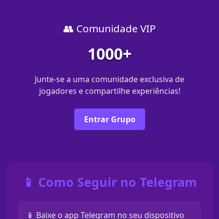
👥 Comunidade VIP
1000+
Junte-se a uma comunidade exclusiva de
jogadores e compartilhe experiências!
Entrar Grupo
📱 Como Seguir no Telegram
📱 Baixe o app Telegram no seu dispositivo