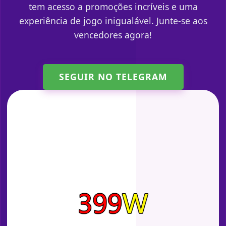
tem acesso a promoções incríveis e uma
experiência de jogo inigualável. Junte-se aos
vencedores agora!
SEGUIR NO TELEGRAM