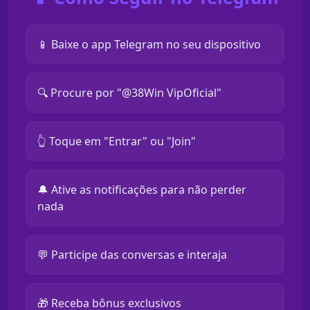
📱 Baixe o app Telegram no seu dispositivo
🔍 Procure por "@38Win VipOficial"
👆 Toque em "Entrar" ou "Join"
🔔 Ative as notificações para não perder
nada
💬 Participe das conversas e interaja
🎁 Receba bônus exclusivos