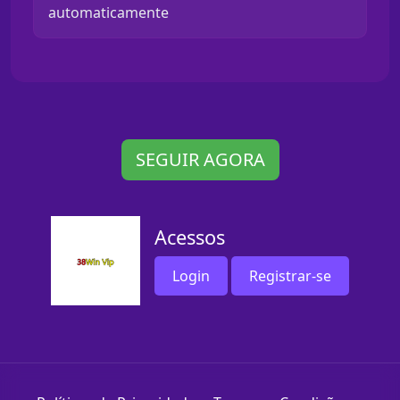
automaticamente
SEGUIR AGORA
Acessos
Login
Registrar-se