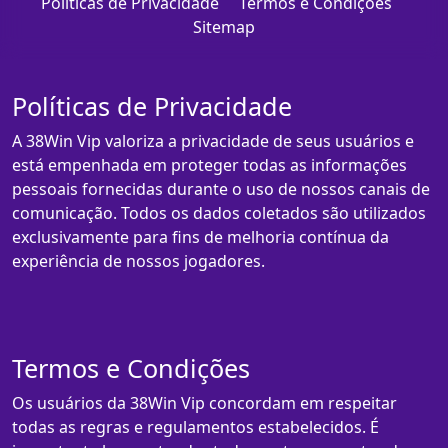
Políticas de Privacidade
Termos e Condições
Sitemap
Políticas de Privacidade
A 38Win Vip valoriza a privacidade de seus usuários e
está empenhada em proteger todas as informações
pessoais fornecidas durante o uso de nossos canais de
comunicação. Todos os dados coletados são utilizados
exclusivamente para fins de melhoria contínua da
experiência de nossos jogadores.
Termos e Condições
Os usuários da 38Win Vip concordam em respeitar
todas as regras e regulamentos estabelecidos. É