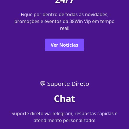
Fique por dentro de todas as novidades,
promoções e eventos da 38Win Vip em tempo
real!
Ver Notícias
💬 Suporte Direto
Chat
Suporte direto via Telegram, respostas rápidas e
atendimento personalizado!