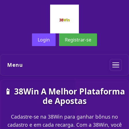
Login
Registrar-se
Menu
📱 38Win A Melhor Plataforma
de Apostas
Cadastre-se na 38Win para ganhar bônus no
cadastro e em cada recarga. Com a 38Win, você