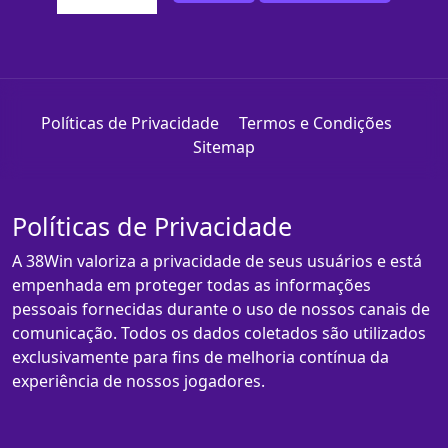
Políticas de Privacidade
Termos e Condições
Sitemap
Políticas de Privacidade
A 38Win valoriza a privacidade de seus usuários e está
empenhada em proteger todas as informações
pessoais fornecidas durante o uso de nossos canais de
comunicação. Todos os dados coletados são utilizados
exclusivamente para fins de melhoria contínua da
experiência de nossos jogadores.