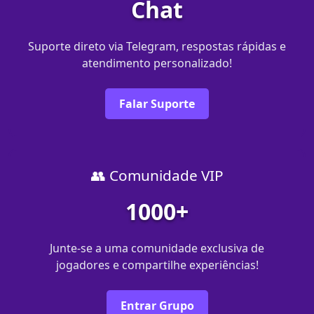
Chat
Suporte direto via Telegram, respostas rápidas e
atendimento personalizado!
Falar Suporte
👥 Comunidade VIP
1000+
Junte-se a uma comunidade exclusiva de
jogadores e compartilhe experiências!
Entrar Grupo