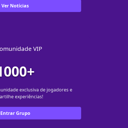
Ver Notícias
Comunidade VIP
1000+
unidade exclusiva de jogadores e
rtilhe experiências!
Entrar Grupo