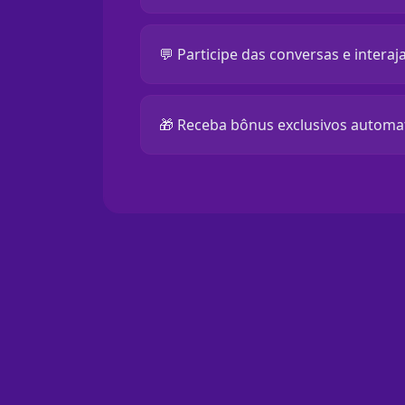
💬 Participe das conversas e interaj
🎁 Receba bônus exclusivos autom