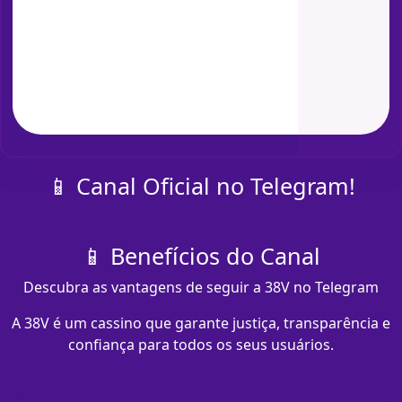
📱 Canal Oficial no Telegram!
📱 Benefícios do Canal
Descubra as vantagens de seguir a 38V no Telegram
A 38V é um cassino que garante justiça, transparência e
confiança para todos os seus usuários.