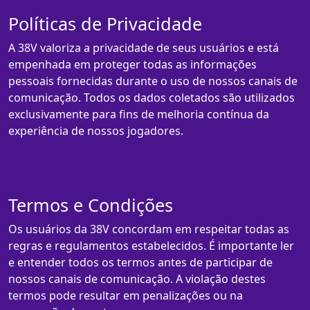
Políticas de Privacidade
A 38V valoriza a privacidade de seus usuários e está
empenhada em proteger todas as informações
pessoais fornecidas durante o uso de nossos canais de
comunicação. Todos os dados coletados são utilizados
exclusivamente para fins de melhoria contínua da
experiência de nossos jogadores.
Termos e Condições
Os usuários da 38V concordam em respeitar todas as
regras e regulamentos estabelecidos. É importante ler
e entender todos os termos antes de participar de
nossos canais de comunicação. A violação destes
termos pode resultar em penalizações ou na