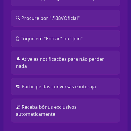
🔍 Procure por "@38VOficial"
👆 Toque em "Entrar" ou "Join"
🔔 Ative as notificações para não perder
nada
💬 Participe das conversas e interaja
🎁 Receba bônus exclusivos
automaticamente