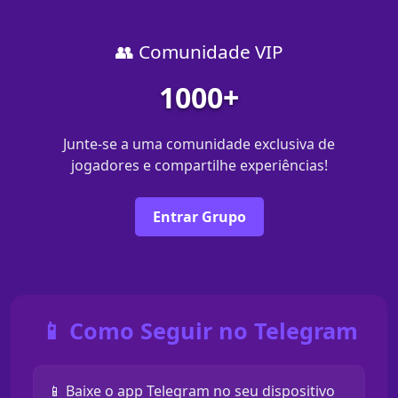
👥 Comunidade VIP
1000+
Junte-se a uma comunidade exclusiva de
jogadores e compartilhe experiências!
Entrar Grupo
📱 Como Seguir no Telegram
📱 Baixe o app Telegram no seu dispositivo