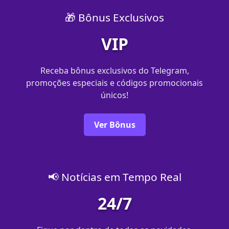
🎁 Bônus Exclusivos
VIP
Receba bônus exclusivos do Telegram,
promoções especiais e códigos promocionais
únicos!
Ver Bônus
📢 Notícias em Tempo Real
24/7