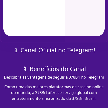
📱 Canal Oficial no Telegram!
📱 Benefícios do Canal
Descubra as vantagens de seguir a 378Brl no Telegram
Como uma das maiores plataformas de cassino online
do mundo, a 378Brl oferece serviço global com
entretenimento sincronizado da 378Brl Brasil .