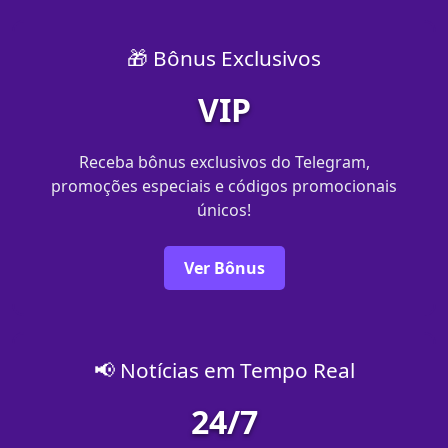
🎁 Bônus Exclusivos
VIP
Receba bônus exclusivos do Telegram,
promoções especiais e códigos promocionais
únicos!
Ver Bônus
📢 Notícias em Tempo Real
24/7