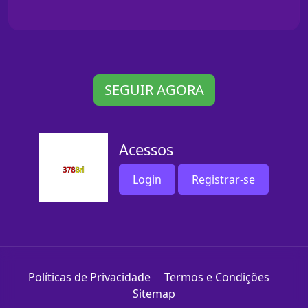
SEGUIR AGORA
Acessos
Login
Registrar-se
Políticas de Privacidade
Termos e Condições
Sitemap