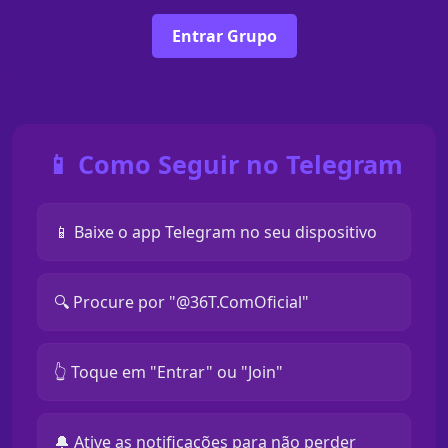
Entrar Grupo
📱 Como Seguir no Telegram
📱 Baixe o app Telegram no seu dispositivo
🔍 Procure por "@36T.ComOficial"
👆 Toque em "Entrar" ou "Join"
🔔 Ative as notificações para não perder