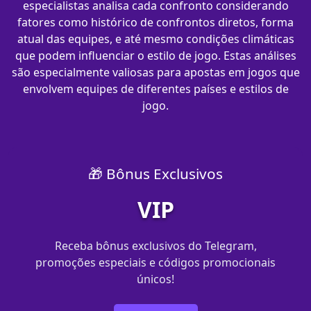
especialistas analisa cada confronto considerando
fatores como histórico de confrontos diretos, forma
atual das equipes, e até mesmo condições climáticas
que podem influenciar o estilo de jogo. Estas análises
são especialmente valiosas para apostas em jogos que
envolvem equipes de diferentes países e estilos de
jogo.
🎁 Bônus Exclusivos
VIP
Receba bônus exclusivos do Telegram,
promoções especiais e códigos promocionais
únicos!