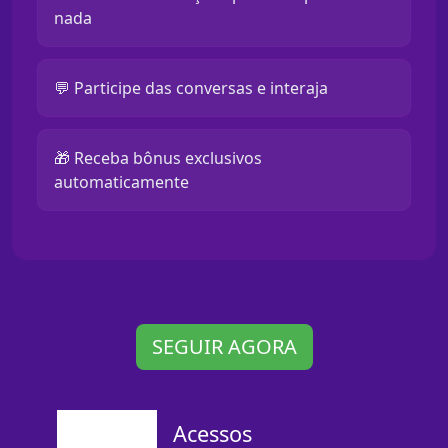
nada
💬 Participe das conversas e interaja
🎁 Receba bônus exclusivos
automaticamente
SEGUIR AGORA
Acessos