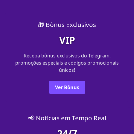
🎁 Bônus Exclusivos
VIP
Receba bônus exclusivos do Telegram,
promoções especiais e códigos promocionais
únicos!
Ver Bônus
📢 Notícias em Tempo Real
24/7