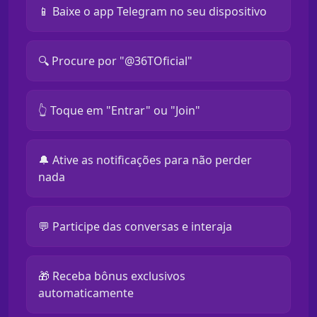
📱 Baixe o app Telegram no seu dispositivo
🔍 Procure por "@36TOficial"
👆 Toque em "Entrar" ou "Join"
🔔 Ative as notificações para não perder
nada
💬 Participe das conversas e interaja
🎁 Receba bônus exclusivos
automaticamente