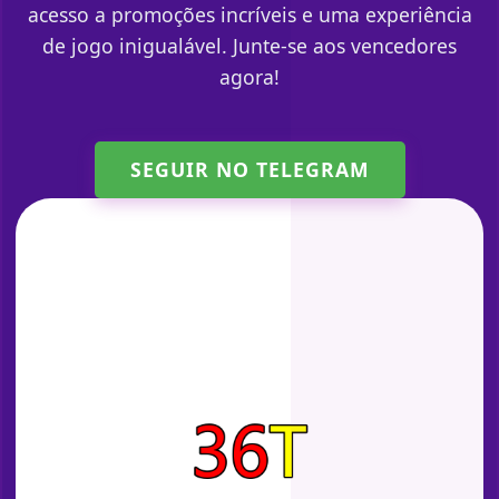
acesso a promoções incríveis e uma experiência
de jogo inigualável. Junte-se aos vencedores
agora!
SEGUIR NO TELEGRAM