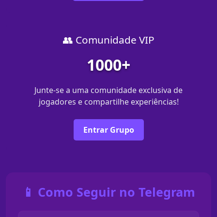
👥 Comunidade VIP
1000+
Junte-se a uma comunidade exclusiva de
jogadores e compartilhe experiências!
Entrar Grupo
📱 Como Seguir no Telegram