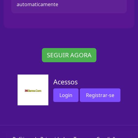
automaticamente
SEGUIR AGORA
Acessos
Login
Registrar-se