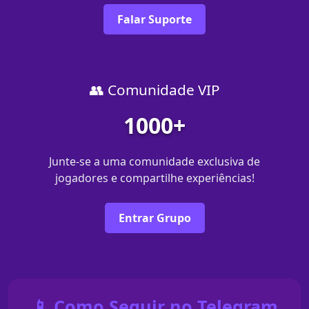
Falar Suporte
👥 Comunidade VIP
1000+
Junte-se a uma comunidade exclusiva de
jogadores e compartilhe experiências!
Entrar Grupo
📱 Como Seguir no Telegram