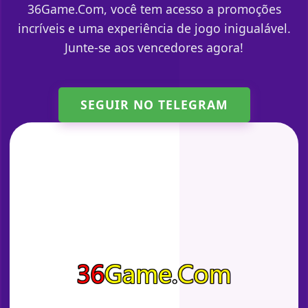
36Game.Com, você tem acesso a promoções
incríveis e uma experiência de jogo inigualável.
Junte-se aos vencedores agora!
SEGUIR NO TELEGRAM