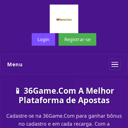
Login
Registrar-se
Menu
📱 36Game.Com A Melhor
Plataforma de Apostas
Cadastre-se na 36Game.Com para ganhar bônus
no cadastro e em cada recarga. Com a