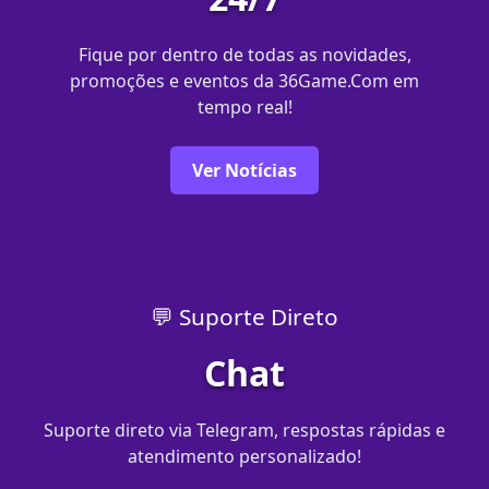
Fique por dentro de todas as novidades,
promoções e eventos da 36Game.Com em
tempo real!
Ver Notícias
💬 Suporte Direto
Chat
Suporte direto via Telegram, respostas rápidas e
atendimento personalizado!