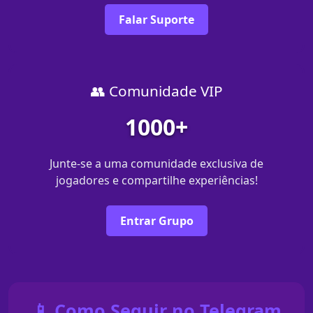
Falar Suporte
👥 Comunidade VIP
1000+
Junte-se a uma comunidade exclusiva de
jogadores e compartilhe experiências!
Entrar Grupo
📱 Como Seguir no Telegram