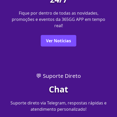
Fique por dentro de todas as novidades,
promoções e eventos da 365GG APP em tempo
real!
Ver Notícias
💬 Suporte Direto
Chat
Suporte direto via Telegram, respostas rápidas e
atendimento personalizado!