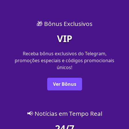
🎁 Bônus Exclusivos
VIP
Receba bônus exclusivos do Telegram,
promoções especiais e códigos promocionais
únicos!
Ver Bônus
📢 Notícias em Tempo Real
24/7