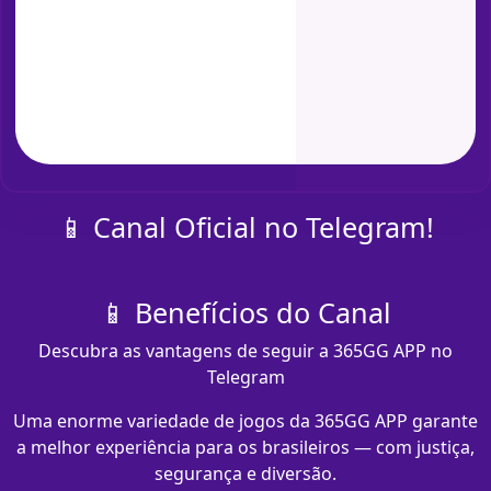
📱 Canal Oficial no Telegram!
📱 Benefícios do Canal
Descubra as vantagens de seguir a 365GG APP no
Telegram
Uma enorme variedade de jogos da 365GG APP garante
a melhor experiência para os brasileiros — com justiça,
segurança e diversão.