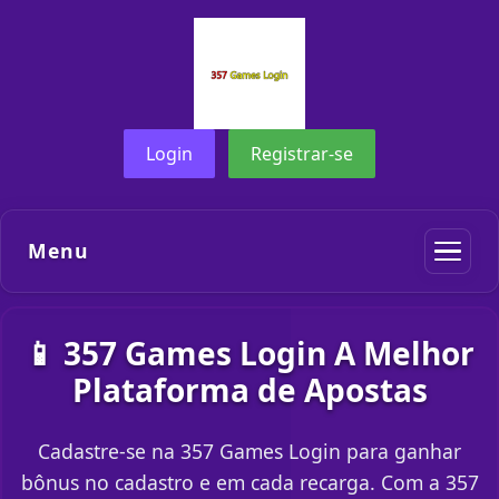
Login
Registrar-se
Menu
📱 357 Games Login A Melhor
Plataforma de Apostas
Cadastre-se na 357 Games Login para ganhar
bônus no cadastro e em cada recarga. Com a 357