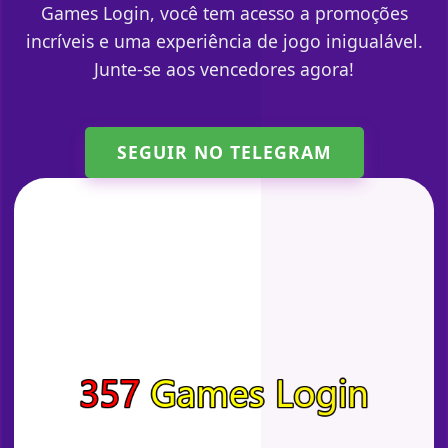
Games Login, você tem acesso a promoções
incríveis e uma experiência de jogo inigualável.
Junte-se aos vencedores agora!
SEGUIR NO TELEGRAM