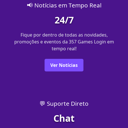
📢 Notícias em Tempo Real
24/7
Fique por dentro de todas as novidades,
promoções e eventos da 357 Games Login em
tempo real!
Ver Notícias
💬 Suporte Direto
Chat