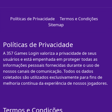
Políticas de Privacidade
Termos e Condições
Sitemap
Políticas de Privacidade
A 357 Games Login valoriza a privacidade de seus
usuários e está empenhada em proteger todas as
informações pessoais fornecidas durante o uso de
nossos canais de comunicação. Todos os dados
coletados são utilizados exclusivamente para fins de
melhoria contínua da experiência de nossos jogadores.
Termos e Condições