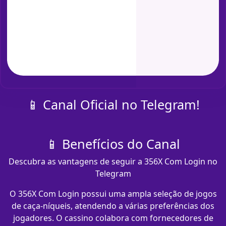
📱 Canal Oficial no Telegram!
📱 Benefícios do Canal
Descubra as vantagens de seguir a 356X Com Login no
Telegram
O 356X Com Login possui uma ampla seleção de jogos
de caça-níqueis, atendendo a várias preferências dos
jogadores. O cassino colabora com fornecedores de