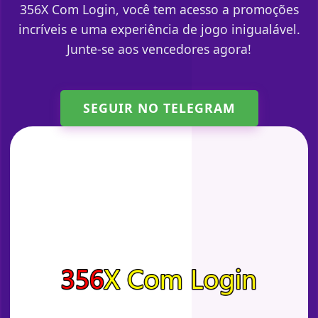
356X Com Login, você tem acesso a promoções
incríveis e uma experiência de jogo inigualável.
Junte-se aos vencedores agora!
SEGUIR NO TELEGRAM