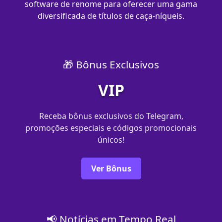
software de renome para oferecer uma gama
diversificada de títulos de caça-níqueis.
🎁 Bônus Exclusivos
VIP
Receba bônus exclusivos do Telegram,
promoções especiais e códigos promocionais
únicos!
Ver Bônus
📢 Notícias em Tempo Real