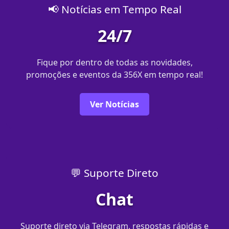
📢 Notícias em Tempo Real
24/7
Fique por dentro de todas as novidades,
promoções e eventos da 356X em tempo real!
Ver Notícias
💬 Suporte Direto
Chat
Suporte direto via Telegram, respostas rápidas e