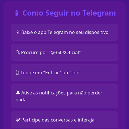
📱 Como Seguir no Telegram
📱 Baixe o app Telegram no seu dispositivo
🔍 Procure por "@356XOficial"
👆 Toque em "Entrar" ou "Join"
🔔 Ative as notificações para não perder
nada
💬 Participe das conversas e interaja