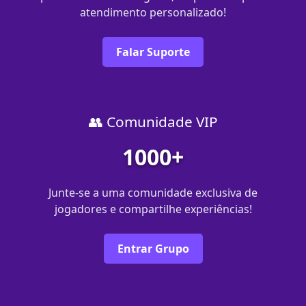
atendimento personalizado!
Falar Suporte
👥 Comunidade VIP
1000+
Junte-se a uma comunidade exclusiva de
jogadores e compartilhe experiências!
Entrar Grupo