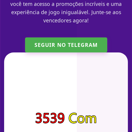
você tem acesso a promoções incríveis e uma
experiência de jogo inigualável. Junte-se aos
vencedores agora!
SEGUIR NO TELEGRAM