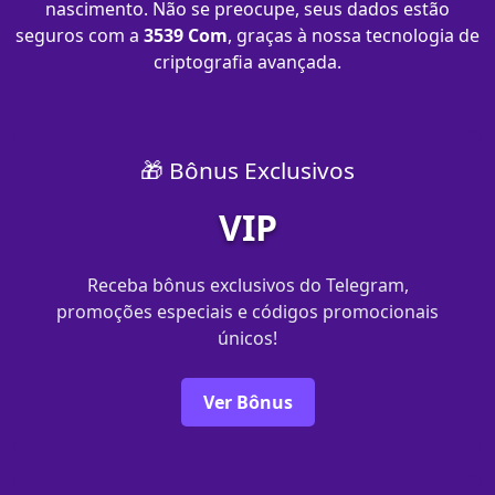
nascimento. Não se preocupe, seus dados estão
seguros com a
3539 Com
, graças à nossa tecnologia de
criptografia avançada.
🎁 Bônus Exclusivos
VIP
Receba bônus exclusivos do Telegram,
promoções especiais e códigos promocionais
únicos!
Ver Bônus