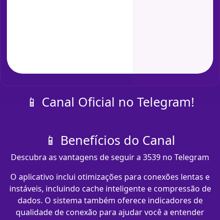
📱 Canal Oficial no Telegram!
📱 Benefícios do Canal
Descubra as vantagens de seguir a 3539 no Telegram
O aplicativo inclui otimizações para conexões lentas e
instáveis, incluindo cache inteligente e compressão de
dados. O sistema também oferece indicadores de
qualidade de conexão para ajudar você a entender