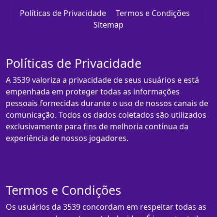
Políticas de Privacidade
Termos e Condições
Sitemap
Políticas de Privacidade
A 3539 valoriza a privacidade de seus usuários e está
empenhada em proteger todas as informações
pessoais fornecidas durante o uso de nossos canais de
comunicação. Todos os dados coletados são utilizados
exclusivamente para fins de melhoria contínua da
experiência de nossos jogadores.
Termos e Condições
Os usuários da 3539 concordam em respeitar todas as