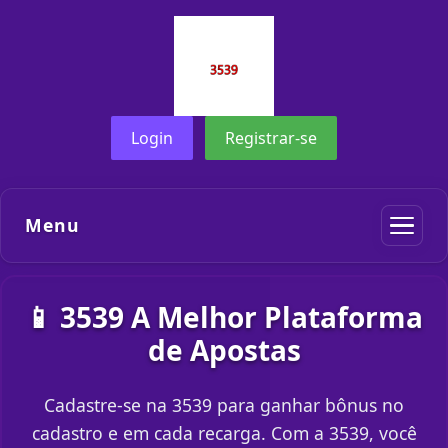
Login
Registrar-se
Menu
📱 3539 A Melhor Plataforma
de Apostas
Cadastre-se na 3539 para ganhar bônus no
cadastro e em cada recarga. Com a 3539, você