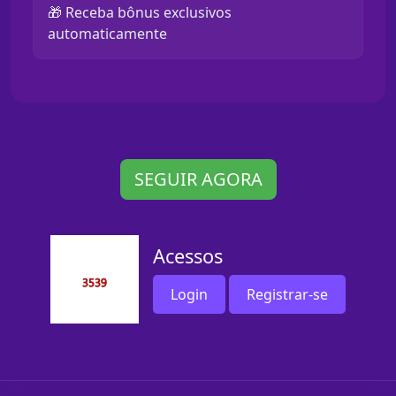
🎁 Receba bônus exclusivos
automaticamente
SEGUIR AGORA
Acessos
Login
Registrar-se