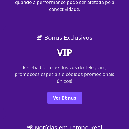
quando a performance pode ser afetada pela
conectividade.
🎁 Bônus Exclusivos
VIP
Receba bônus exclusivos do Telegram,
promoções especiais e códigos promocionais
únicos!
Ver Bônus
📢 Notícias em Tempo Real