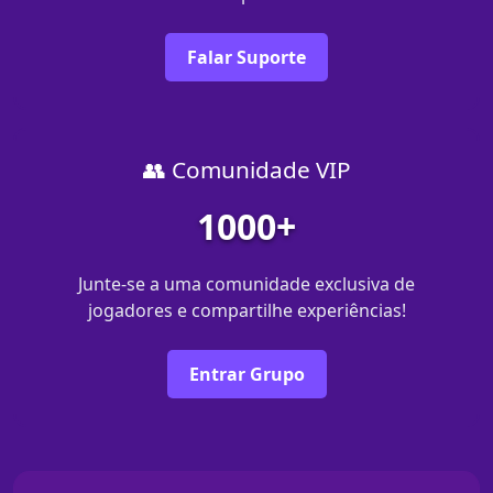
Falar Suporte
👥 Comunidade VIP
1000+
Junte-se a uma comunidade exclusiva de
jogadores e compartilhe experiências!
Entrar Grupo