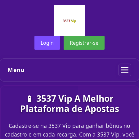
Login
Registrar-se
Menu
📱 3537 Vip A Melhor
Plataforma de Apostas
Cadastre-se na 3537 Vip para ganhar bônus no
cadastro e em cada recarga. Com a 3537 Vip, você