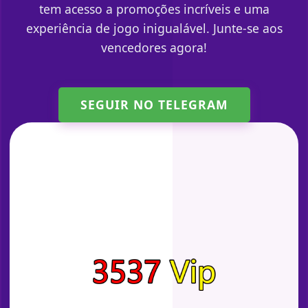
tem acesso a promoções incríveis e uma
experiência de jogo inigualável. Junte-se aos
vencedores agora!
SEGUIR NO TELEGRAM