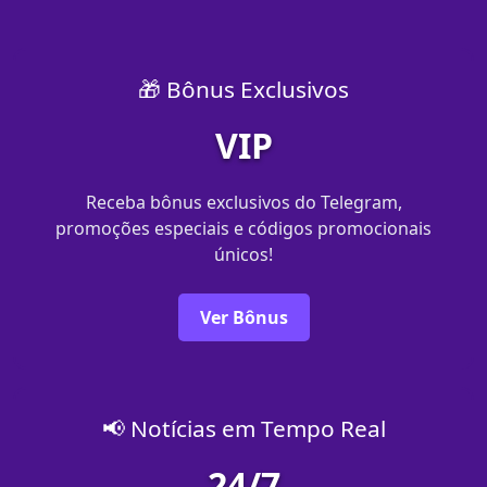
🎁 Bônus Exclusivos
VIP
Receba bônus exclusivos do Telegram,
promoções especiais e códigos promocionais
únicos!
Ver Bônus
📢 Notícias em Tempo Real
24/7