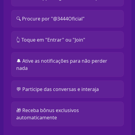
🔍 Procure por "@3444Oficial"
👆 Toque em "Entrar" ou "Join"
🔔 Ative as notificações para não perder
nada
💬 Participe das conversas e interaja
🎁 Receba bônus exclusivos
automaticamente