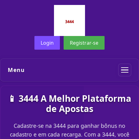
Login
Registrar-se
Menu
📱 3444 A Melhor Plataforma
de Apostas
Cadastre-se na 3444 para ganhar bônus no
cadastro e em cada recarga. Com a 3444, você