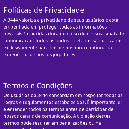
Políticas de Privacidade
A 3444 valoriza a privacidade de seus usuários e está
empenhada em proteger todas as informações
pessoais fornecidas durante o uso de nossos canais de
comunicação. Todos os dados coletados são utilizados
exclusivamente para fins de melhoria contínua da
experiência de nossos jogadores.
Termos e Condições
Os usuários da 3444 concordam em respeitar todas as
regras e regulamentos estabelecidos. É importante ler
e entender todos os termos antes de participar de
nossos canais de comunicação. A violação destes
termos pode resultar em penalizações ou na