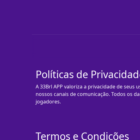
Políticas de Privacida
A 33Brl APP valoriza a privacidade de seus
nossos canais de comunicação. Todos os dad
jogadores.
Termos e Condições