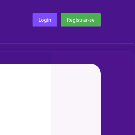
Login
Registrar-se