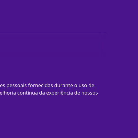
es pessoais fornecidas durante o uso de
elhoria contínua da experiência de nossos