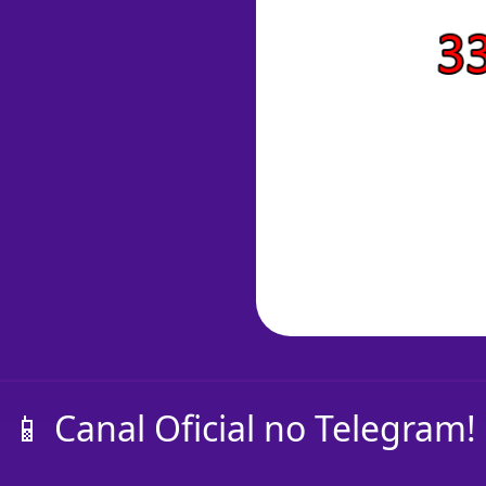
📱 Canal Oficial no Telegram!