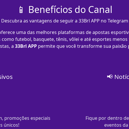
📱 Benefícios do Canal
Descubra as vantagens de seguir a 33Brl APP no Telegram
ferece uma das melhores plataformas de apostas esportiva
 como futebol, basquete, tênis, vôlei e até esportes menos
stas, a
33Brl APP
permite que você transforme sua paixão p
sivos
📢 Notí
m, promoções especiais
Fique por dentro d
s únicos!
eventos da