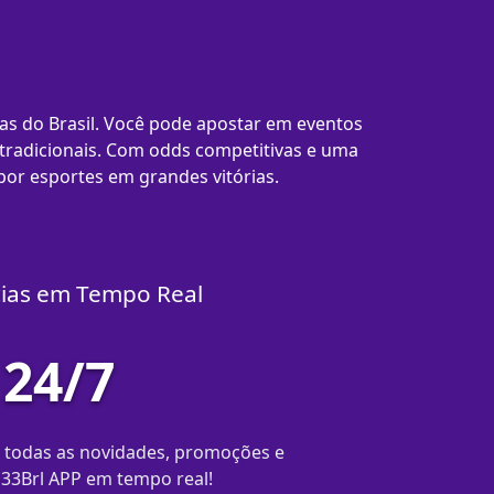
s do Brasil. Você pode apostar em eventos
 tradicionais. Com odds competitivas e uma
or esportes em grandes vitórias.
cias em Tempo Real
24/7
e todas as novidades, promoções e
 33Brl APP em tempo real!