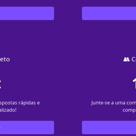
reto
👥 
t
espostas rápidas e
Junte-se a uma com
lizado!
compa
e