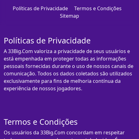
Políticas de Privacidade
Termos e Condições
Sitemap
Políticas de Privacidade
A 33Big.Com valoriza a privacidade de seus usuários e
está empenhada em proteger todas as informações
pessoais fornecidas durante o uso de nossos canais de
comunicação. Todos os dados coletados são utilizados
exclusivamente para fins de melhoria contínua da
experiência de nossos jogadores.
Termos e Condições
Os usuários da 33Big.Com concordam em respeitar