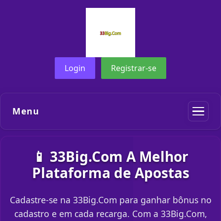
Login
Registrar-se
Menu
📱 33Big.Com A Melhor
Plataforma de Apostas
Cadastre-se na 33Big.Com para ganhar bônus no
cadastro e em cada recarga. Com a 33Big.Com,