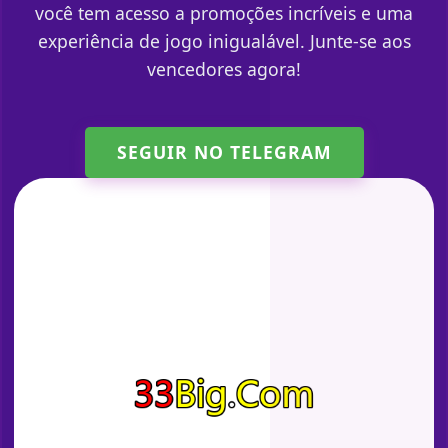
você tem acesso a promoções incríveis e uma
experiência de jogo inigualável. Junte-se aos
vencedores agora!
SEGUIR NO TELEGRAM