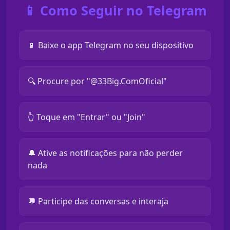
📱 Como Seguir no Telegram
📱 Baixe o app Telegram no seu dispositivo
🔍 Procure por "@33Big.ComOficial"
👆 Toque em "Entrar" ou "Join"
🔔 Ative as notificações para não perder
nada
💬 Participe das conversas e interaja