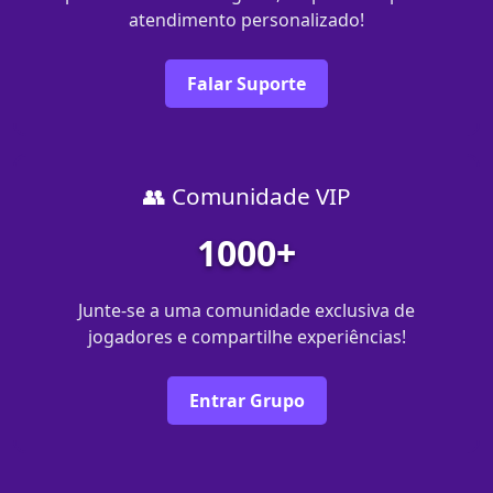
atendimento personalizado!
Falar Suporte
👥 Comunidade VIP
1000+
Junte-se a uma comunidade exclusiva de
jogadores e compartilhe experiências!
Entrar Grupo