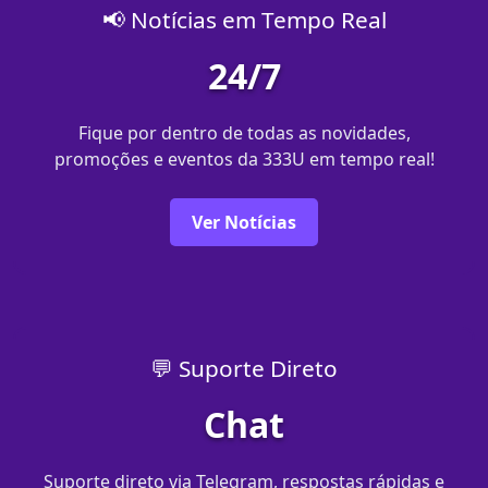
📢 Notícias em Tempo Real
24/7
Fique por dentro de todas as novidades,
promoções e eventos da 333U em tempo real!
Ver Notícias
💬 Suporte Direto
Chat
Suporte direto via Telegram, respostas rápidas e