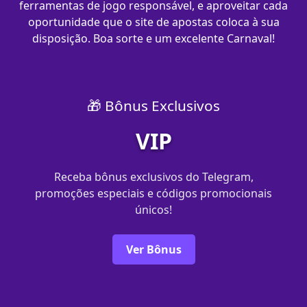
ferramentas de jogo responsável, e aproveitar cada
oportunidade que o site de apostas coloca à sua
disposição. Boa sorte e um excelente Carnaval!
🎁 Bônus Exclusivos
VIP
Receba bônus exclusivos do Telegram,
promoções especiais e códigos promocionais
únicos!
Ver Bônus