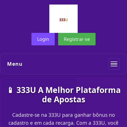
Login
Registrar-se
Menu
📱 333U A Melhor Plataforma
de Apostas
Cadastre-se na 333U para ganhar bônus no
cadastro e em cada recarga. Com a 333U, você