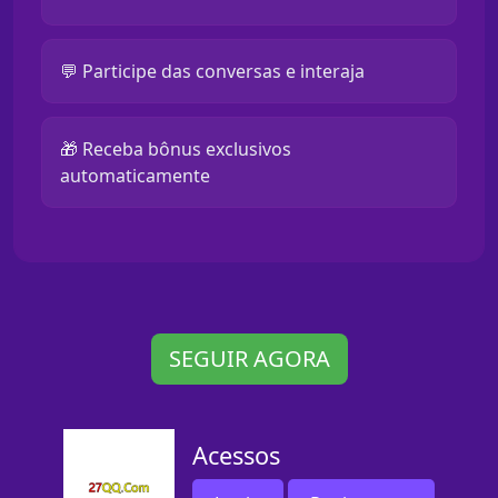
💬 Participe das conversas e interaja
🎁 Receba bônus exclusivos
automaticamente
SEGUIR AGORA
Acessos