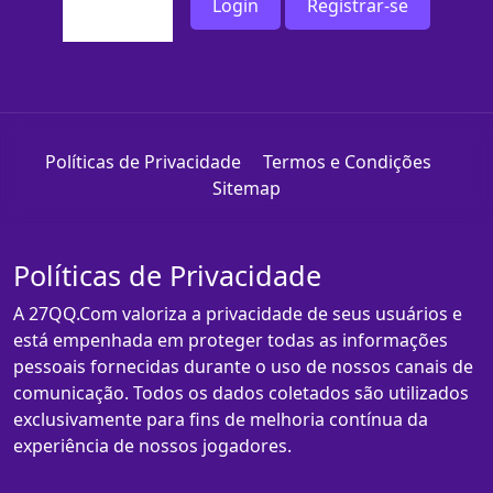
Login
Registrar-se
Políticas de Privacidade
Termos e Condições
Sitemap
Políticas de Privacidade
A 27QQ.Com valoriza a privacidade de seus usuários e
está empenhada em proteger todas as informações
pessoais fornecidas durante o uso de nossos canais de
comunicação. Todos os dados coletados são utilizados
exclusivamente para fins de melhoria contínua da
experiência de nossos jogadores.