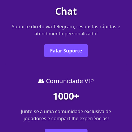
Chat
Suporte direto via Telegram, respostas rápidas e
atendimento personalizado!
Falar Suporte
👥 Comunidade VIP
1000+
Junte-se a uma comunidade exclusiva de
jogadores e compartilhe experiências!