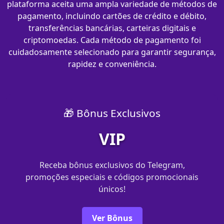
plataforma aceita uma ampla variedade de métodos de
pagamento, incluindo cartões de crédito e débito,
transferências bancárias, carteiras digitais e
criptomoedas. Cada método de pagamento foi
cuidadosamente selecionado para garantir segurança,
rapidez e conveniência.
🎁 Bônus Exclusivos
VIP
Receba bônus exclusivos do Telegram,
promoções especiais e códigos promocionais
únicos!
Ver Bônus