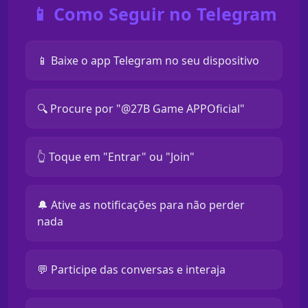
📱 Como Seguir no Telegram
📱 Baixe o app Telegram no seu dispositivo
🔍 Procure por "@27B Game APPOficial"
👆 Toque em "Entrar" ou "Join"
🔔 Ative as notificações para não perder
nada
💬 Participe das conversas e interaja