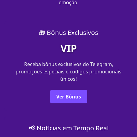
emoção.
🎁 Bônus Exclusivos
VIP
Receba bônus exclusivos do Telegram,
promoções especiais e códigos promocionais
únicos!
Ver Bônus
📢 Notícias em Tempo Real