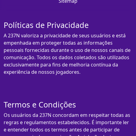
Sitemap
Políticas de Privacidade
A 237N valoriza a privacidade de seus usuários e está
empenhada em proteger todas as informações
pessoais fornecidas durante o uso de nossos canais de
comunicação. Todos os dados coletados são utilizados
exclusivamente para fins de melhoria contínua da
experiência de nossos jogadores.
Termos e Condições
Os usuários da 237N concordam em respeitar todas as
regras e regulamentos estabelecidos. É importante ler
e entender todos os termos antes de participar de