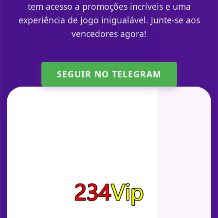
tem acesso a promoções incríveis e uma
experiência de jogo inigualável. Junte-se aos
vencedores agora!
SEGUIR NO TELEGRAM