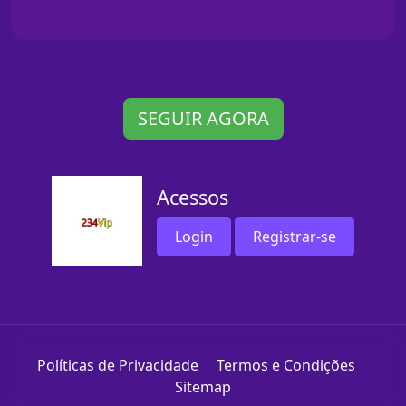
SEGUIR AGORA
Acessos
Login
Registrar-se
Políticas de Privacidade
Termos e Condições
Sitemap