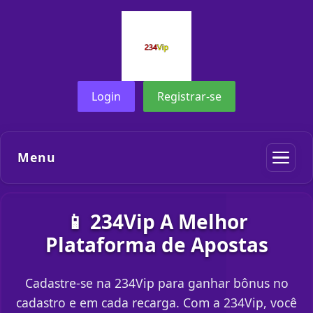
Login
Registrar-se
Menu
📱 234Vip A Melhor
Plataforma de Apostas
Cadastre-se na 234Vip para ganhar bônus no
cadastro e em cada recarga. Com a 234Vip, você