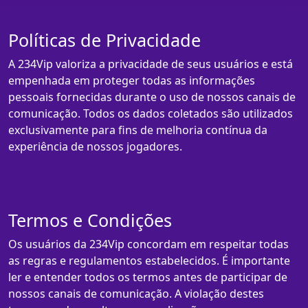
Políticas de Privacidade
A 234Vip valoriza a privacidade de seus usuários e está
empenhada em proteger todas as informações
pessoais fornecidas durante o uso de nossos canais de
comunicação. Todos os dados coletados são utilizados
exclusivamente para fins de melhoria contínua da
experiência de nossos jogadores.
Termos e Condições
Os usuários da 234Vip concordam em respeitar todas
as regras e regulamentos estabelecidos. É importante
ler e entender todos os termos antes de participar de
nossos canais de comunicação. A violação destes