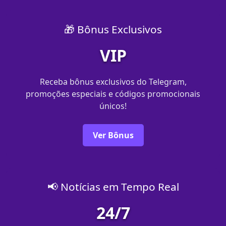
🎁 Bônus Exclusivos
VIP
Receba bônus exclusivos do Telegram,
promoções especiais e códigos promocionais
únicos!
Ver Bônus
📢 Notícias em Tempo Real
24/7