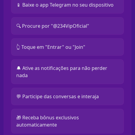
📱 Baixe o app Telegram no seu dispositivo
🔍 Procure por "@234VipOficial"
👆 Toque em "Entrar" ou "Join"
🔔 Ative as notificações para não perder
nada
💬 Participe das conversas e interaja
🎁 Receba bônus exclusivos
automaticamente