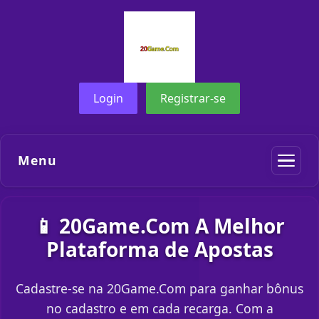
Login
Registrar-se
Menu
📱 20Game.Com A Melhor
Plataforma de Apostas
Cadastre-se na 20Game.Com para ganhar bônus
no cadastro e em cada recarga. Com a