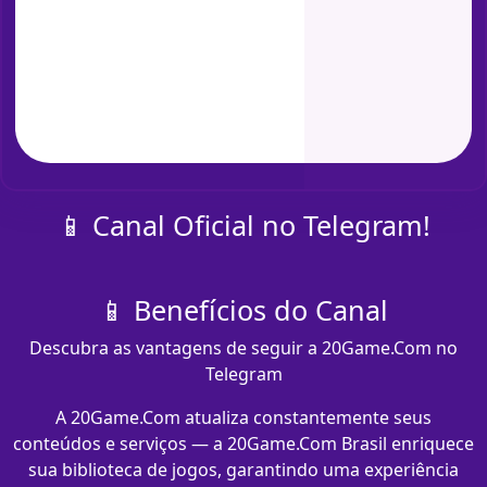
📱 Canal Oficial no Telegram!
📱 Benefícios do Canal
Descubra as vantagens de seguir a 20Game.Com no
Telegram
A 20Game.Com atualiza constantemente seus
conteúdos e serviços — a 20Game.Com Brasil enriquece
sua biblioteca de jogos, garantindo uma experiência