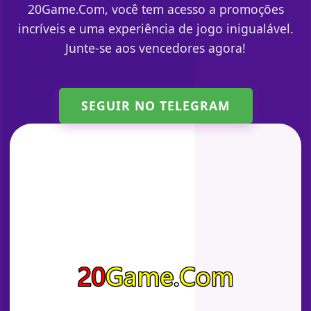
20Game.Com, você tem acesso a promoções
incríveis e uma experiência de jogo inigualável.
Junte-se aos vencedores agora!
SEGUIR NO TELEGRAM