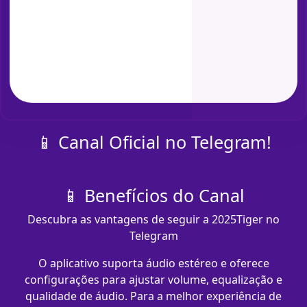
📱 Canal Oficial no Telegram!
📱 Benefícios do Canal
Descubra as vantagens de seguir a 2025Tiger no
Telegram
O aplicativo suporta áudio estéreo e oferece
configurações para ajustar volume, equalização e
qualidade de áudio. Para a melhor experiência de