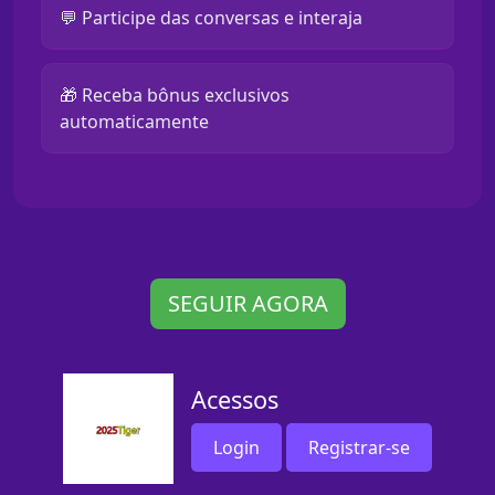
💬 Participe das conversas e interaja
🎁 Receba bônus exclusivos
automaticamente
SEGUIR AGORA
Acessos
Login
Registrar-se