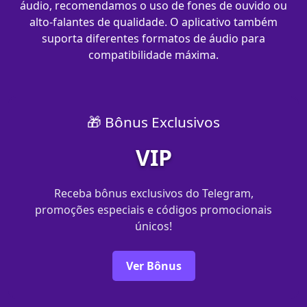
áudio, recomendamos o uso de fones de ouvido ou
alto-falantes de qualidade. O aplicativo também
suporta diferentes formatos de áudio para
compatibilidade máxima.
🎁 Bônus Exclusivos
VIP
Receba bônus exclusivos do Telegram,
promoções especiais e códigos promocionais
únicos!
Ver Bônus