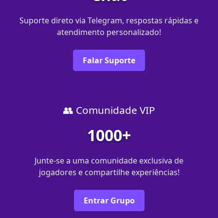
Suporte direto via Telegram, respostas rápidas e
atendimento personalizado!
Falar Suporte
👥 Comunidade VIP
1000+
Junte-se a uma comunidade exclusiva de
jogadores e compartilhe experiências!
Entrar Grupo