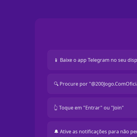
📱 Baixe o app Telegram no seu disp
🔍 Procure por "@200Jogo.ComOfici
👆 Toque em "Entrar" ou "Join"
🔔 Ative as notificações para não p