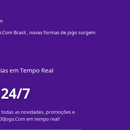
am
.Com Brasil , novas formas de jogo surgem
cias em Tempo Real
24/7
e todas as novidades, promoções e
00Jogo.Com em tempo real!