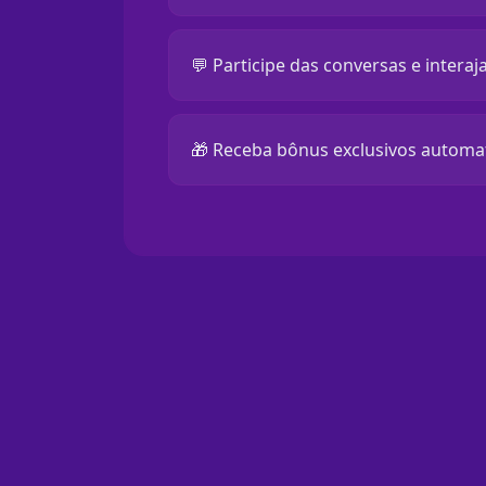
💬 Participe das conversas e interaj
🎁 Receba bônus exclusivos autom