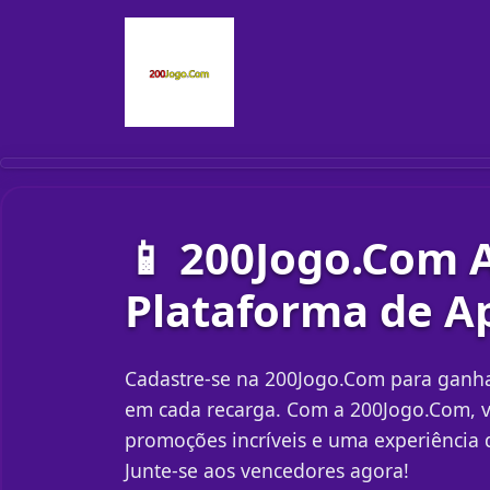
📱 200Jogo.Com 
Plataforma de A
Cadastre-se na 200Jogo.Com para ganha
em cada recarga. Com a 200Jogo.Com, v
promoções incríveis e uma experiência d
Junte-se aos vencedores agora!