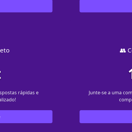
reto
👥 
t
espostas rápidas e
Junte-se a uma com
lizado!
compa
e