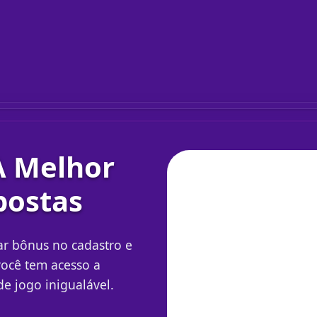
A Melhor
postas
r bônus no cadastro e
ocê tem acesso a
e jogo inigualável.