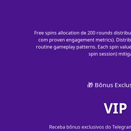
Free spins allocation de 200 rounds distribu
com proven engagement metrics). Distribut
routine gameplay patterns. Each spin value
spin session) mitig
🎁 Bônus Exclu
VIP
Receba bônus exclusivos do Telegra