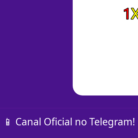
📱 Canal Oficial no Telegram!