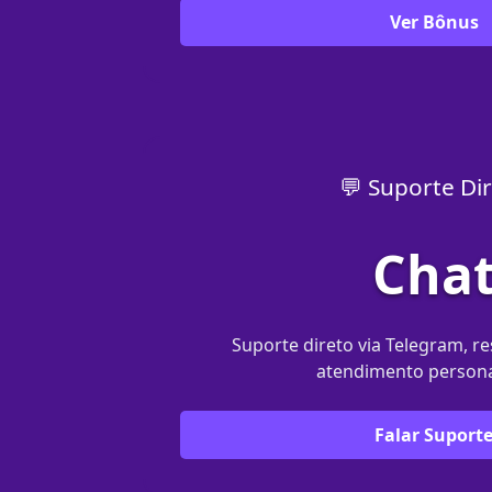
Ver Bônus
💬 Suporte Di
Cha
Suporte direto via Telegram, r
atendimento persona
Falar Suport