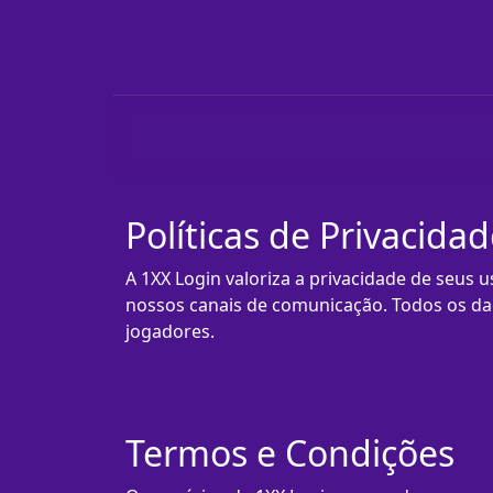
Políticas de Privacida
A 1XX Login valoriza a privacidade de seus
nossos canais de comunicação. Todos os dad
jogadores.
Termos e Condições