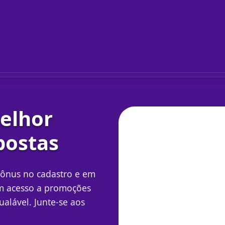
Melhor
postas
bônus no cadastro e em
em acesso a promoções
ualável. Junte-se aos