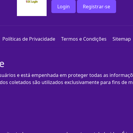
Login
Registrar-se
Políticas de Privacidade
Termos e Condições
Sitemap
de
 usuários e está empenhada em proteger todas as informaçõ
os coletados são utilizados exclusivamente para fins de m