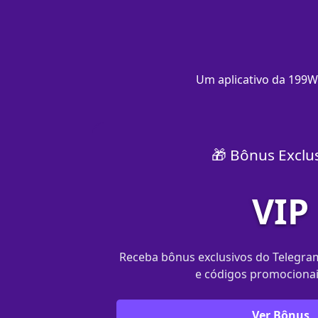
Um aplicativo da 199Wi
🎁 Bônus Exclu
VIP
Receba bônus exclusivos do Telegra
e códigos promocionai
Ver Bônus