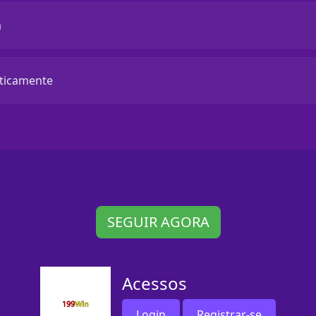
a
aticamente
SEGUIR AGORA
Acessos
Login
Registrar-se