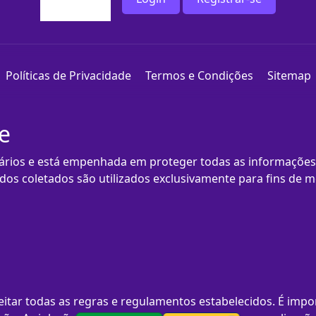
Políticas de Privacidade
Termos e Condições
Sitemap
de
uários e está empenhada em proteger todas as informações
os coletados são utilizados exclusivamente para fins de m
ar todas as regras e regulamentos estabelecidos. É impor