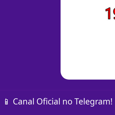
📱 Canal Oficial no Telegram!