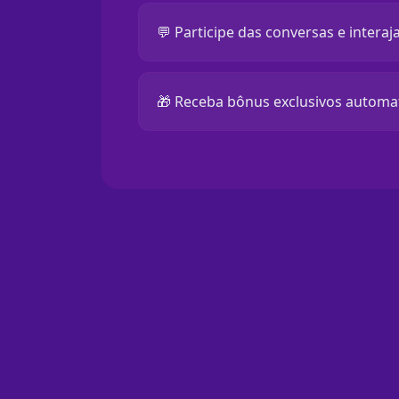
💬 Participe das conversas e interaj
🎁 Receba bônus exclusivos autom