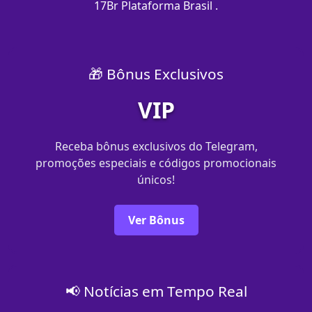
17Br Plataforma Brasil .
🎁 Bônus Exclusivos
VIP
Receba bônus exclusivos do Telegram,
promoções especiais e códigos promocionais
únicos!
Ver Bônus
📢 Notícias em Tempo Real