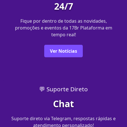
24/7
Fique por dentro de todas as novidades,
promoções e eventos da 17Br Plataforma em
tempo real!
Ver Notícias
💬 Suporte Direto
Chat
Suporte direto via Telegram, respostas rápidas e
atendimento personalizado!