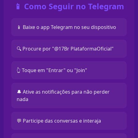
📱 Como Seguir no Telegram
📱 Baixe o app Telegram no seu dispositivo
🔍 Procure por "@17Br PlataformaOficial"
👆 Toque em "Entrar" ou "Join"
🔔 Ative as notificações para não perder
nada
💬 Participe das conversas e interaja