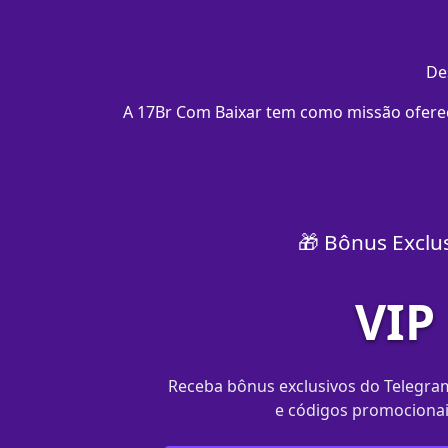
De
A 17Br Com Baixar tem como missão oferec
🎁 Bônus Exclu
VIP
Receba bônus exclusivos do Telegra
e códigos promocionai