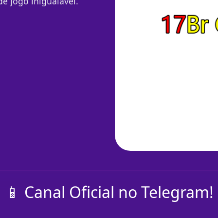
e jogo inigualável.
📱 Canal Oficial no Telegram!