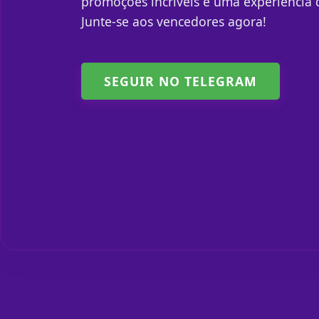
promoções incríveis e uma experiência d
Junte-se aos vencedores agora!
SEGUIR NO TELEGRAM