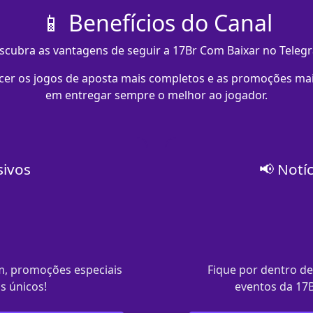
📱 Benefícios do Canal
scubra as vantagens de seguir a 17Br Com Baixar no Teleg
er os jogos de aposta mais completos e as promoções mais 
em entregar sempre o melhor ao jogador.
sivos
📢 Notí
m, promoções especiais
Fique por dentro d
s únicos!
eventos da 17