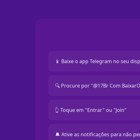
📱 Baixe o app Telegram no seu disp
🔍 Procure por "@17Br Com BaixarOf
👆 Toque em "Entrar" ou "Join"
🔔 Ative as notificações para não p