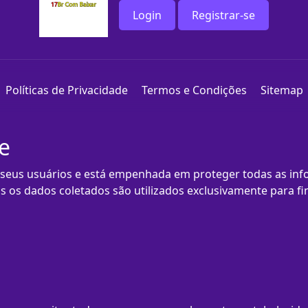
Login
Registrar-se
Políticas de Privacidade
Termos e Condições
Sitemap
de
e seus usuários e está empenhada em proteger todas as in
 os dados coletados são utilizados exclusivamente para fi