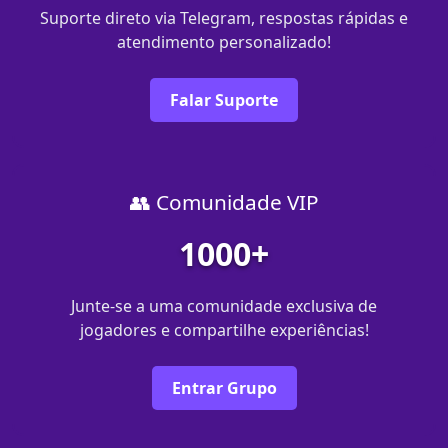
Suporte direto via Telegram, respostas rápidas e
atendimento personalizado!
Falar Suporte
👥 Comunidade VIP
1000+
Junte-se a uma comunidade exclusiva de
jogadores e compartilhe experiências!
Entrar Grupo