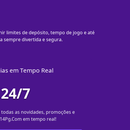
ir limites de depósito, tempo de jogo e até
ja sempre divertida e segura.
cias em Tempo Real
24/7
e todas as novidades, promoções e
 14Pg.Com em tempo real!