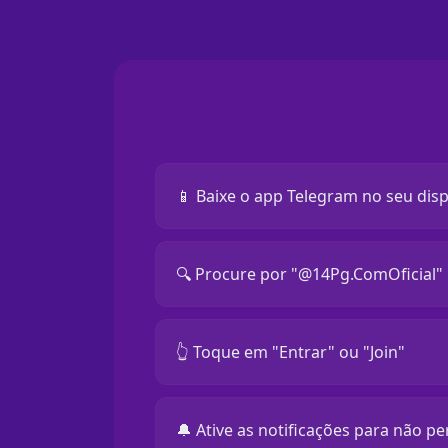
📱 Baixe o app Telegram no seu disp
🔍 Procure por "@14Pg.ComOficial"
👆 Toque em "Entrar" ou "Join"
🔔 Ative as notificações para não p