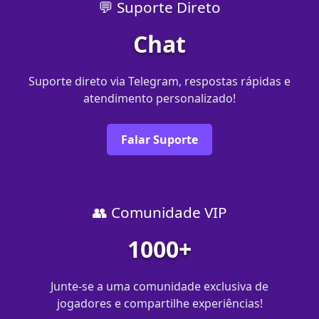
💬 Suporte Direto
Chat
Suporte direto via Telegram, respostas rápidas e
atendimento personalizado!
Falar Suporte
👥 Comunidade VIP
1000+
Junte-se a uma comunidade exclusiva de
jogadores e compartilhe experiências!