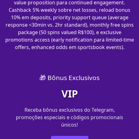
value proposition para continued engagement.
Cashback 5% weekly sobre net losses, reload bonus
10% em deposits, priority support queue (average
response <30min vs. 2hr standard), monthly free spins
package (50 spins valued R$100), e exclusive
promotions access (early notification para limited-time
offers, enhanced odds em sportsbook events).
🎁 Bônus Exclusivos
VIP
Receba bônus exclusivos do Telegram,
promoções especiais e códigos promocionais
únicos!