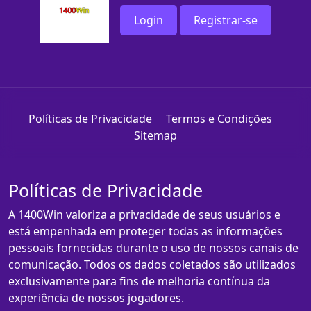
Login
Registrar-se
Políticas de Privacidade
Termos e Condições
Sitemap
Políticas de Privacidade
A 1400Win valoriza a privacidade de seus usuários e
está empenhada em proteger todas as informações
pessoais fornecidas durante o uso de nossos canais de
comunicação. Todos os dados coletados são utilizados
exclusivamente para fins de melhoria contínua da
experiência de nossos jogadores.