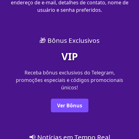
endereço de e-mail, detalhes de contato, nome de
usuário e senha preferidos.
🎁 Bônus Exclusivos
VIP
Receba bônus exclusivos do Telegram,
promoções especiais e códigos promocionais
únicos!
Ver Bônus
📢 Notícias em Tempo Real