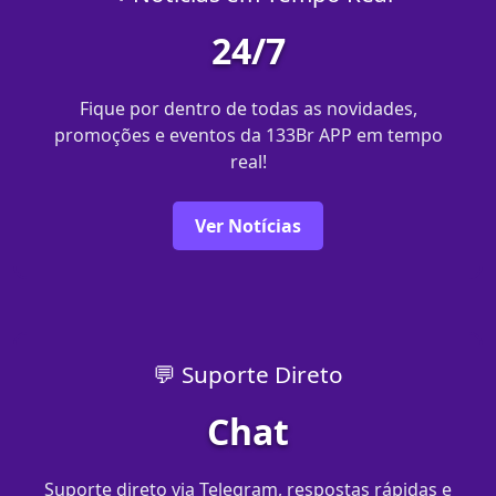
24/7
Fique por dentro de todas as novidades,
promoções e eventos da 133Br APP em tempo
real!
Ver Notícias
💬 Suporte Direto
Chat
Suporte direto via Telegram, respostas rápidas e