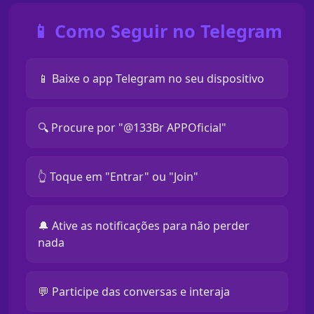
📱 Como Seguir no Telegram
📱 Baixe o app Telegram no seu dispositivo
🔍 Procure por "@133Br APPOficial"
👆 Toque em "Entrar" ou "Join"
🔔 Ative as notificações para não perder
nada
💬 Participe das conversas e interaja