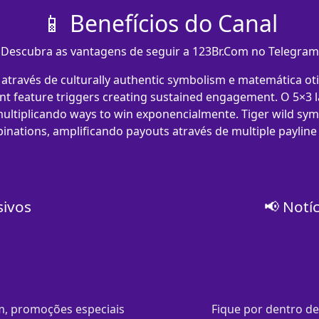
📱 Benefícios do Canal
Descubra as vantagens de seguir a 123Br.Com no Telegram
através de culturally authentic symbolism e matemática ot
uent feature triggers creating sustained engagement. O 5×3
multiplicando ways to win exponencialmente. Tiger wild sy
inations, amplificando payouts através de multiple payline
sivos
📢 Notí
m, promoções especiais
Fique por dentro d