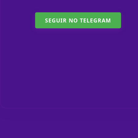
SEGUIR NO TELEGRAM