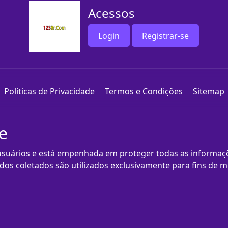
Acessos
Login
Registrar-se
Políticas de Privacidade
Termos e Condições
Sitemap
de
 usuários e está empenhada em proteger todas as informaç
os coletados são utilizados exclusivamente para fins de m