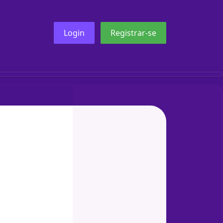
Login
Registrar-se