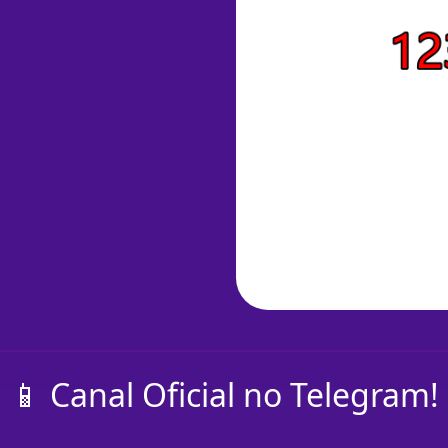
📱 Canal Oficial no Telegram!