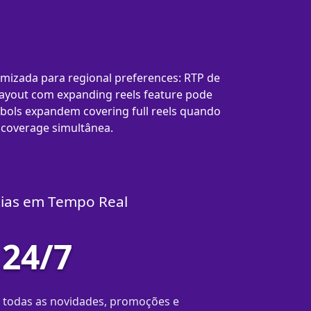
imizada para regional preferences: RTP de
 layout com expanding reels feature pode
mbols expandem covering full reels quando
 coverage simultânea.
cias em Tempo Real
24/7
e todas as novidades, promoções e