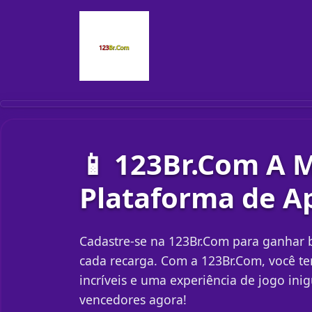
📱 123Br.Com A 
Plataforma de A
Cadastre-se na 123Br.Com para ganhar 
cada recarga. Com a 123Br.Com, você t
incríveis e uma experiência de jogo inig
vencedores agora!