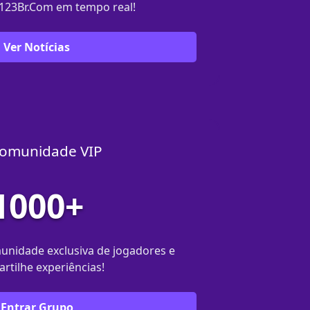
 123Br.Com em tempo real!
Ver Notícias
Comunidade VIP
1000+
unidade exclusiva de jogadores e
rtilhe experiências!
Entrar Grupo