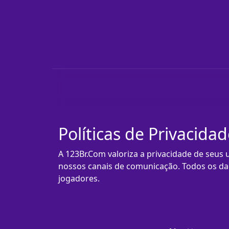
Políticas de Privacida
A 123Br.Com valoriza a privacidade de seus
nossos canais de comunicação. Todos os dad
jogadores.