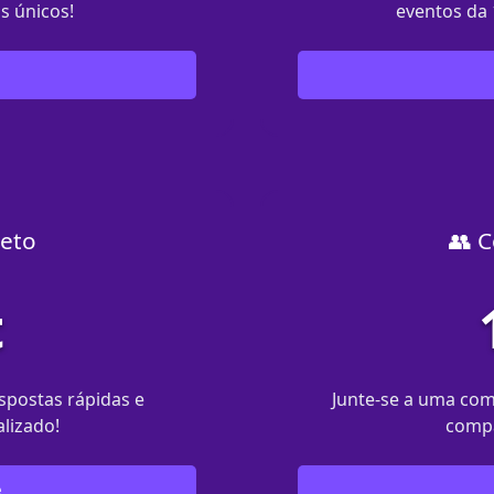
s únicos!
eventos da
reto
👥 
t
espostas rápidas e
Junte-se a uma com
lizado!
compa
e