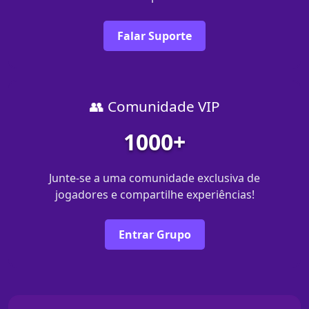
Falar Suporte
👥 Comunidade VIP
1000+
Junte-se a uma comunidade exclusiva de
jogadores e compartilhe experiências!
Entrar Grupo