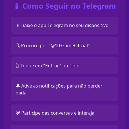
📱 Como Seguir no Telegram
📱 Baixe o app Telegram no seu dispositivo
🔍 Procure por "@10 GameOficial"
👆 Toque em "Entrar" ou "Join"
🔔 Ative as notificações para não perder
nada
💬 Participe das conversas e interaja