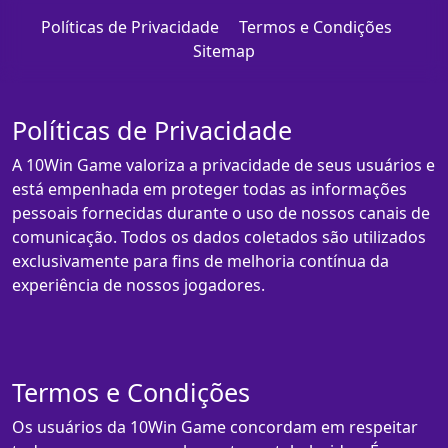
Políticas de Privacidade
Termos e Condições
Sitemap
Políticas de Privacidade
A 10Win Game valoriza a privacidade de seus usuários e
está empenhada em proteger todas as informações
pessoais fornecidas durante o uso de nossos canais de
comunicação. Todos os dados coletados são utilizados
exclusivamente para fins de melhoria contínua da
experiência de nossos jogadores.
Termos e Condições
Os usuários da 10Win Game concordam em respeitar