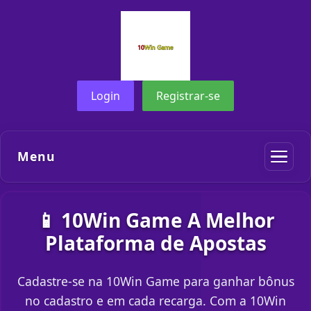
Login
Registrar-se
Menu
📱 10Win Game A Melhor
Plataforma de Apostas
Cadastre-se na 10Win Game para ganhar bônus
no cadastro e em cada recarga. Com a 10Win