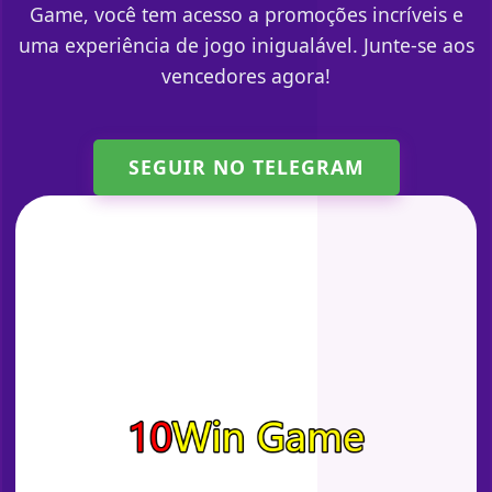
Game, você tem acesso a promoções incríveis e
uma experiência de jogo inigualável. Junte-se aos
vencedores agora!
SEGUIR NO TELEGRAM