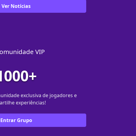
Ver Notícias
Comunidade VIP
1000+
unidade exclusiva de jogadores e
rtilhe experiências!
Entrar Grupo