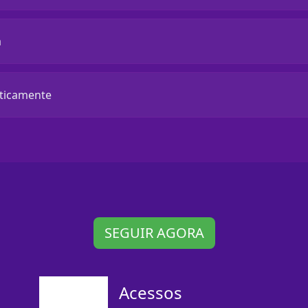
a
aticamente
SEGUIR AGORA
Acessos