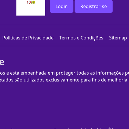
Login
Registrar-se
Políticas de Privacidade
Termos e Condições
Sitemap
de
rios e está empenhada em proteger todas as informações p
tados são utilizados exclusivamente para fins de melhoria