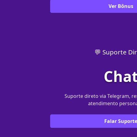
Ver Bônus
💬 Suporte Di
Cha
Suporte direto via Telegram, r
atendimento persona
Falar Suport