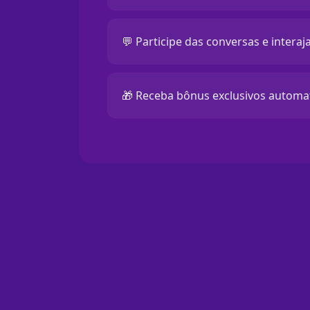
💬 Participe das conversas e interaj
🎁 Receba bônus exclusivos autom