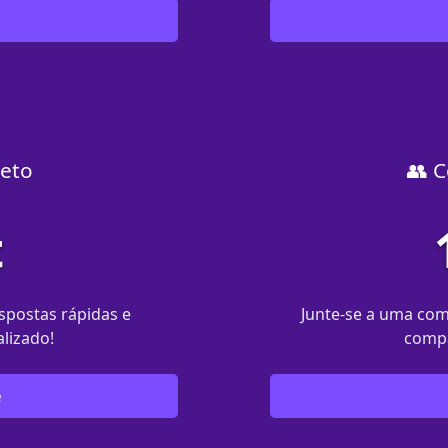
reto
👥 
t
espostas rápidas e
Junte-se a uma com
lizado!
compa
e