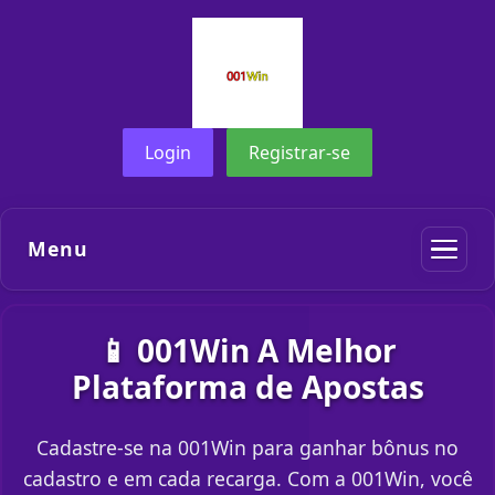
Login
Registrar-se
Menu
📱 001Win A Melhor
Plataforma de Apostas
Cadastre-se na 001Win para ganhar bônus no
cadastro e em cada recarga. Com a 001Win, você