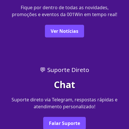
Fique por dentro de todas as novidades,
promoções e eventos da 001Win em tempo real!
Ver Notícias
💬 Suporte Direto
Chat
Suporte direto via Telegram, respostas rápidas e
atendimento personalizado!
Falar Suporte