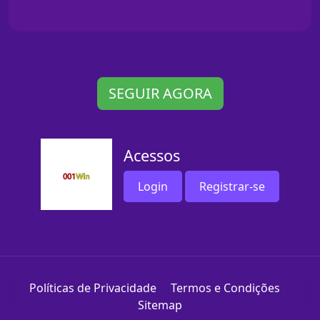
SEGUIR AGORA
Acessos
Login
Registrar-se
Políticas de Privacidade
Termos e Condições
Sitemap