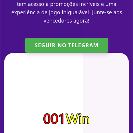
tem acesso a promoções incríveis e uma
experiência de jogo inigualável. Junte-se aos
vencedores agora!
SEGUIR NO TELEGRAM