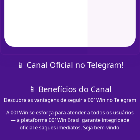
📱 Canal Oficial no Telegram!
📱 Benefícios do Canal
Descubra as vantagens de seguir a 001Win no Telegram
A 001Win se esforça para atender a todos os usuários
— a plataforma 001Win Brasil garante integridade
oficial e saques imediatos. Seja bem-vindo!