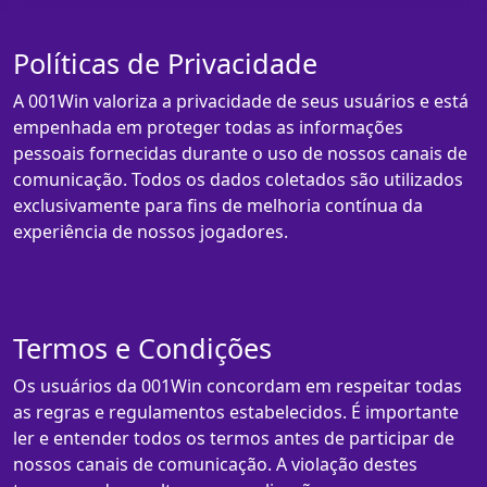
Políticas de Privacidade
A 001Win valoriza a privacidade de seus usuários e está
empenhada em proteger todas as informações
pessoais fornecidas durante o uso de nossos canais de
comunicação. Todos os dados coletados são utilizados
exclusivamente para fins de melhoria contínua da
experiência de nossos jogadores.
Termos e Condições
Os usuários da 001Win concordam em respeitar todas
as regras e regulamentos estabelecidos. É importante
ler e entender todos os termos antes de participar de
nossos canais de comunicação. A violação destes